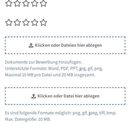
1 Sterne
2 Sterne
3 Sterne
4 Sterne
5 Sterne
1 Sterne
2 Sterne
3 Sterne
4 Sterne
5 Sterne
Klicken oder Dateien hier ablegen
Dokumente zur Bewerbung hinzufügen.
Unterstützte Formate: Word, PDF, PPT, jpg, gif, png.
Maximal 10 MB pro Datei und 20 MB insgesamt.
Klicken oder Datei hier ablegen
Es sind folgende Formate möglich: png, gif, jpeg, tiff, bmp.
Max. Dateigröße: 10 MB.