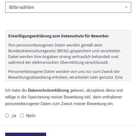
Bitte wählen
Einwilligungserklärung zum Datenschutz für Bewerber
Ihre personenbezogenen Daten werden gemäß dem
Bundesdatenschutzgesetz (BDSG) gespeichert und verarbeitet.
Dabei werden Ihre Angaben streng vertraulich behandelt und
während der elektronischen Übermittlung verschlüsselt.
Personenbezogene Daten werden von uns nur zum Zweck der
Bewerbungsabwicklung erhoben, verarbeitet oder genutzt. Eine
Weitergabe an Dritte erfolgt nicht. Zur Nutzung des Online-
Bewerbungsverfahrens werden Daten wie Name, Adresse,
Ich habe die
Datenschutzerklärung
gelesen, akzeptiere diese und
Telefonnummer, E-Mail, etc. erhoben. Diese Daten dienen
willige in die Speicherung meiner Bewerbung inkl. darin enthaltener
grundsätzlich der Kontaktaufnahme zu Ihrer Bewerbung.
personenbezogener Daten zum Zweck meiner Bewerbung ein.
Ihre Bewerbung wird schnellstmöglich von unserer
Personalabteilung bearbeitet. Die Bewerbung wird dann an die
Ja
Nein
entsprechende Fachabteilung oder ein internes Unternehmen
unserer Unternehmensgruppe weitergeben. Die Prüfung Ihrer
Bewerbungsunterlagen kann etwas Zeit in Anspruch nehmen.